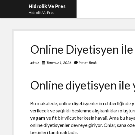
Hidrolik Ve Pres
Hidrolik Ve Pres
Online Diyetisyen İle
Temmuz 1, 2026
Yorum Bırak
admin
Online diyetisyen ile 
Bu makalede, online diyetisyenlerin rehberliğinde
y
verilecek ve sağlıklı beslenme alışkanlıkları oluştu
yaşam
ve fit bir vücut herkesin hayali. Ama bu hay
online diyetisyenler devreye giriyor. Onlar, sana öze
besinleri tanıtmaktadır.