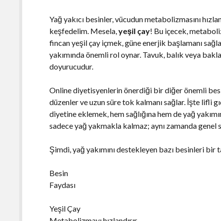
Yağ yakıcı besinler, vücudun metabolizmasını hızlandı
keşfedelim. Mesela,
yeşil çay
! Bu içecek, metaboliz
fincan yeşil çay içmek, güne enerjik başlamanı sağla
yakımında önemli rol oynar. Tavuk, balık veya baklag
doyurucudur.
Online diyetisyenlerin önerdiği bir diğer önemli be
düzenler ve uzun süre tok kalmanı sağlar. İşte lifli g
diyetine eklemek, hem sağlığına hem de yağ yakımın
sadece yağ yakmakla kalmaz; aynı zamanda genel sa
Şimdi, yağ yakımını destekleyen bazı besinleri bir t
Besin
Faydası
Yeşil Çay
Metabolizmayı hızlandırır.