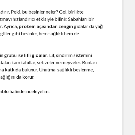
rır. Peki, bu besinler neler? Gel, birlikte
mayı hızlandırıcı etkisiyle bilinir. Sabahları bir
r. Ayrıca,
protein açısından zengin
gıdalar da yağ
iller gibi besinler, hem sağlıklı hem de
sin grubu ise
lifli gıdalar
. Lif, sindirim sistemini
ıdalar: tam tahıllar, sebzeler ve meyveler. Bunları
a katkıda bulunur. Unutma, sağlıklı beslenme,
ğlığını da korur.
ablo halinde inceleyelim: