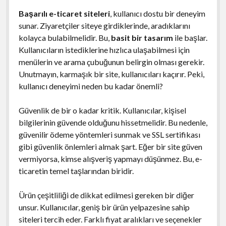
Başarılı e-ticaret siteleri
, kullanıcı dostu bir deneyim
sunar. Ziyaretçiler siteye girdiklerinde, aradıklarını
kolayca bulabilmelidir. Bu,
basit bir tasarım
ile başlar.
Kullanıcıların istediklerine hızlıca ulaşabilmesi için
menülerin ve arama çubuğunun belirgin olması gerekir.
Unutmayın, karmaşık bir site, kullanıcıları kaçırır. Peki,
kullanıcı deneyimi neden bu kadar önemli?
Güvenlik de bir o kadar kritik. Kullanıcılar, kişisel
bilgilerinin güvende olduğunu hissetmelidir. Bu nedenle,
güvenilir ödeme yöntemleri sunmak ve SSL sertifikası
gibi güvenlik önlemleri almak şart. Eğer bir site güven
vermiyorsa, kimse alışveriş yapmayı düşünmez. Bu, e-
ticaretin temel taşlarından biridir.
Ürün çeşitliliği de dikkat edilmesi gereken bir diğer
unsur. Kullanıcılar, geniş bir ürün yelpazesine sahip
siteleri tercih eder. Farklı fiyat aralıkları ve seçenekler