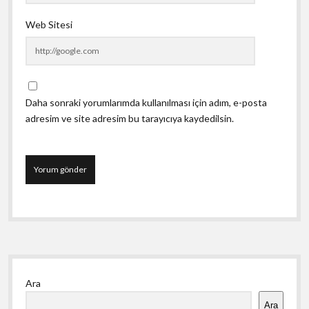
Web Sitesi
Daha sonraki yorumlarımda kullanılması için adım, e-posta
adresim ve site adresim bu tarayıcıya kaydedilsin.
Yan
Ara
Menü
Ara