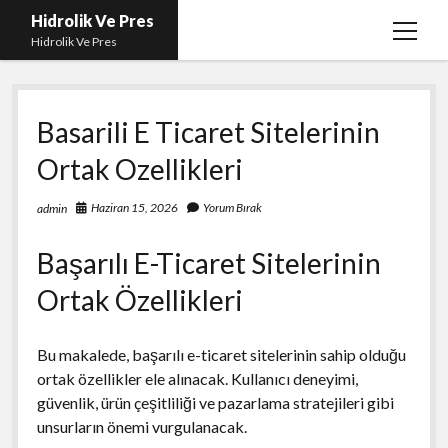
Hidrolik Ve Pres
menüy
Hidrolik Ve Pres
aç
Basarili E Ticaret Sitelerinin
Ortak Ozellikleri
Haziran 15, 2026
Yorum Bırak
admin
Başarılı E-Ticaret Sitelerinin
Ortak Özellikleri
Bu makalede, başarılı e-ticaret sitelerinin sahip olduğu
ortak özellikler ele alınacak. Kullanıcı deneyimi,
güvenlik, ürün çeşitliliği ve pazarlama stratejileri gibi
unsurların önemi vurgulanacak.