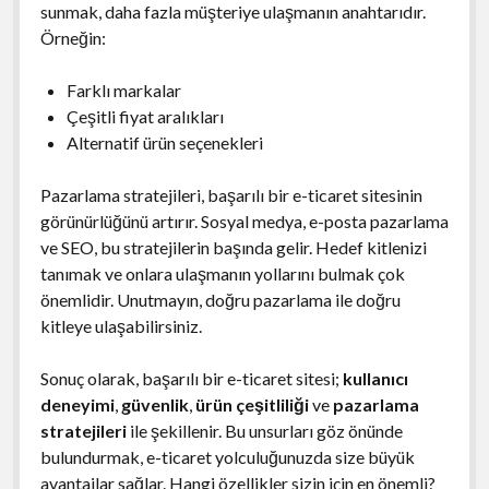
sunmak, daha fazla müşteriye ulaşmanın anahtarıdır.
Örneğin:
Farklı markalar
Çeşitli fiyat aralıkları
Alternatif ürün seçenekleri
Pazarlama stratejileri, başarılı bir e-ticaret sitesinin
görünürlüğünü artırır. Sosyal medya, e-posta pazarlama
ve SEO, bu stratejilerin başında gelir. Hedef kitlenizi
tanımak ve onlara ulaşmanın yollarını bulmak çok
önemlidir. Unutmayın, doğru pazarlama ile doğru
kitleye ulaşabilirsiniz.
Sonuç olarak, başarılı bir e-ticaret sitesi;
kullanıcı
deneyimi
,
güvenlik
,
ürün çeşitliliği
ve
pazarlama
stratejileri
ile şekillenir. Bu unsurları göz önünde
bulundurmak, e-ticaret yolculuğunuzda size büyük
avantajlar sağlar. Hangi özellikler sizin için en önemli?