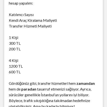
hesap yapalım:
Katılımcı Sayısı
Kendi Araç Kiralama Maliyeti
Transfer Hizmeti Maliyeti
1 Kişi
300 TL
200 TL
4 Kişi
1200 TL
600 TL
Gördüğünüz gibi, transfer hizmetleri hem
zamandan
hem de
paradan
tasarruf etmenizi sağlıyor. Ayrıca,
sürücüler genellikle İstanbul’un yollarını iyi biliyor.
Böylece, trafik sıkışıklığına takılmadan hedefinize
ulaşabilirsiniz. Ama bu kadarla bitmiyor!