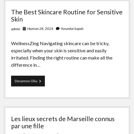
The Best Skincare Routine for Sensitive
Skin
Haziran 28, 2024
Yorumlar kapalı
admin
WellnessZing Navigating skincare can be tricky,
especially when your skin is sensitive and easily
irritated. Finding the right routine can make all the
difference in…
The
Devamını Oku
Best
Skincare
Routine
for
Sensitive
Skin
Les lieux secrets de Marseille connus
par une fille