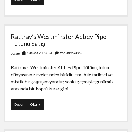
Original
Yellow
sarma
kağıdı
Fiyat
Rattray’s Westminster Abbey Pipo
Tütünü Satış
Haziran 23, 2024
Yorumlar kapalı
admin
Rattray's Westminster Abbey Pipo Tütünü, tütün
dünyasının zirvelerinden biridir. İsmi bile tarihsel ve
mistik bir çağrışım yaratır; sanki geçmişle günümüz
arasında bir köprü kurar gibi.…
Rattray’s
Devamını Oku
Westminster
Abbey
Pipo
Tütünü
Satış