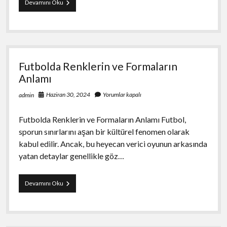
Ausstechformen
Devamını Oku
für
Weihnachten
Ideen
für
festliche
Plätzchen
Futbolda Renklerin ve Formaların
Anlamı
Haziran 30, 2024
Yorumlar kapalı
admin
Futbolda Renklerin ve Formaların Anlamı Futbol,
sporun sınırlarını aşan bir kültürel fenomen olarak
kabul edilir. Ancak, bu heyecan verici oyunun arkasında
yatan detaylar genellikle göz…
Futbolda
Devamını Oku
Renklerin
ve
Formaların
Anlamı