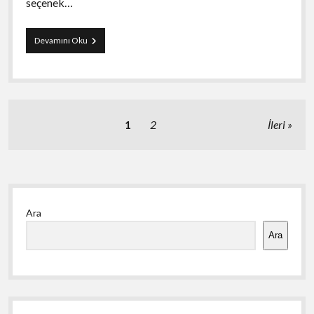
seçenek…
Vozol
Devamını Oku
Gear
10000
Lush
ice
Puff
Satış
Yazı
1
2
İleri
sayfalaması
Yan
Ara
Menü
Ara