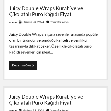
Juicy Double Wraps Kurabiye ve
Çikolatalı Puro Kağıdı Fiyat
Haziran 23, 2024
Yorumlar kapalı
admin
Juicy Double Wraps, sigara sevenler arasında popüler
olan bir üründür ve sunduğu kaliteli ve yenilikçi
tasarımıyla dikkat çeker. Özellikle çikolatalı puro
kağıdı sevenler için ideal…
Juicy
Devamını Oku
Double
Wraps
Kurabiye
ve
Çikolatalı
Puro
Juicy Double Wraps Kurabiye ve
Kağıdı
Fiyat
Çikolatalı Puro Kağıdı Fiyat
Haziran 23, 2024
Yorumlar kapalı
admin