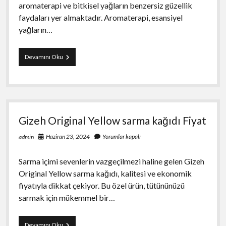
aromaterapi ve bitkisel yağların benzersiz güzellik
faydaları yer almaktadır. Aromaterapi, esansiyel
yağların…
Güzellikte
Devamını Oku
Aromaterapi
ve
Bitkisel
Yağların
Kullanımı
Gizeh Original Yellow sarma kağıdı Fiyat
Haziran 23, 2024
Yorumlar kapalı
admin
Sarma içimi sevenlerin vazgeçilmezi haline gelen Gizeh
Original Yellow sarma kağıdı, kalitesi ve ekonomik
fiyatıyla dikkat çekiyor. Bu özel ürün, tütününüzü
sarmak için mükemmel bir…
Gizeh
Devamını Oku