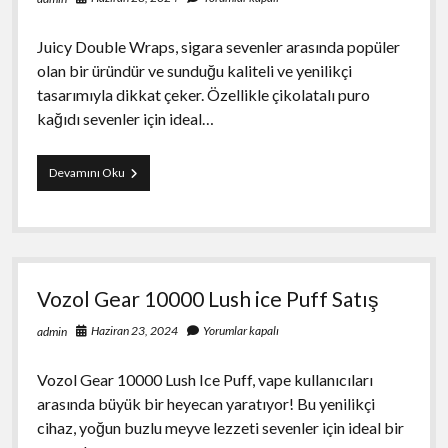
Juicy Double Wraps, sigara sevenler arasında popüler
olan bir üründür ve sunduğu kaliteli ve yenilikçi
tasarımıyla dikkat çeker. Özellikle çikolatalı puro
kağıdı sevenler için ideal…
Juicy
Devamını Oku
Double
Wraps
Kurabiye
ve
Çikolatalı
Puro
Vozol Gear 10000 Lush ice Puff Satış
Kağıdı
Fiyat
Haziran 23, 2024
Yorumlar kapalı
admin
Vozol Gear 10000 Lush Ice Puff, vape kullanıcıları
arasında büyük bir heyecan yaratıyor! Bu yenilikçi
cihaz, yoğun buzlu meyve lezzeti sevenler için ideal bir