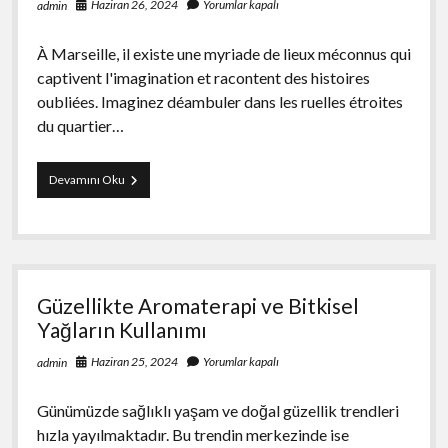
Haziran 26, 2024
Yorumlar kapalı
admin
À Marseille, il existe une myriade de lieux méconnus qui
captivent l'imagination et racontent des histoires
oubliées. Imaginez déambuler dans les ruelles étroites
du quartier…
Les
Devamını Oku
lieux
secrets
de
Marseille
connus
par
Güzellikte Aromaterapi ve Bitkisel
une
fille
Yağların Kullanımı
Haziran 25, 2024
Yorumlar kapalı
admin
Günümüzde sağlıklı yaşam ve doğal güzellik trendleri
hızla yayılmaktadır. Bu trendin merkezinde ise