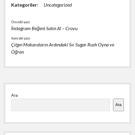
Kategoriler:
Uncategorized
Önceki yazı
İnstagram Beğeni Satın Al – Crovu
Sonraki yazı
Çılgın Makaraların Ardındaki Sır Sugar Rush Oyna ve
Öğren
Yan
Ara
Menü
Ara