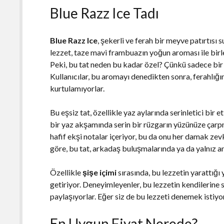
Blue Razz Ice Tadı
Blue Razz Ice
, şekerli ve ferah bir meyve patırtısı
lezzet, taze mavi frambuazın yoğun aroması ile birle
Peki, bu tat neden bu kadar özel? Çünkü sadece bir
Kullanıcılar, bu aromayı denedikten sonra, ferahlığ
kurtulamıyorlar.
Bu eşsiz tat, özellikle yaz aylarında serinletici bir e
bir yaz akşamında serin bir rüzgarın yüzünüze çarp
hafif ekşi notalar içeriyor, bu da onu her damak zev
göre, bu tat, arkadaş buluşmalarında ya da yalnız an
Özellikle
şişe içimi
sırasında, bu lezzetin yarattığı y
getiriyor. Deneyimleyenler, bu lezzetin kendilerine
paylaşıyorlar. Eğer siz de bu lezzeti denemek istiyo
En Uygun Fiyat Nerede?