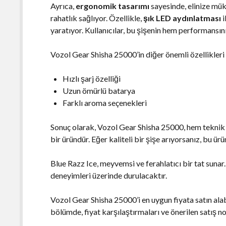
Ayrıca,
ergonomik tasarımı
sayesinde, elinize mük
rahatlık sağlıyor. Özellikle,
şık LED aydınlatması
i
yaratıyor. Kullanıcılar, bu şişenin hem performansın
Vozol Gear Shisha 25000’in diğer önemli özellikleri 
Hızlı şarj özelliği
Uzun ömürlü batarya
Farklı aroma seçenekleri
Sonuç olarak, Vozol Gear Shisha 25000, hem teknik ö
bir üründür. Eğer kaliteli bir şişe arıyorsanız, bu ür
Blue Razz Ice, meyvemsi ve ferahlatıcı bir tat sunar
deneyimleri üzerinde durulacaktır.
Vozol Gear Shisha 25000’i en uygun fiyata satın alab
bölümde, fiyat karşılaştırmaları ve önerilen satış nok