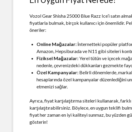
Vozol Gear Shisha 25000 Blue Razz Ice’i satın almak
fiyatlarla bulmak, birçok kullanıcı için önemlidir. Pe
öneriler:
Online Mağazalar:
İnternetteki popüler platfor
Amazon, Hepsiburada ve N11 gibi siteleri kontr
Fiziksel Mağazalar:
Yerel tütün ve içecek mağa
nedenle, çevrenizdeki dükkanları gezmekte fayd
Özel Kampanyalar:
Belirli dönemlerde, markal
hesaplarında özel kampanyalar düzenlediğini unu
etmenizi sağlar.
Ayrıca, fiyat karşılaştırma siteleri kullanarak, farkl
karşılaştırabilirsiniz. Böylece, en uygun teklifi bu
fiyat her zaman en iyi kaliteyi sunmaz, bu yüzden gü
gösterin!