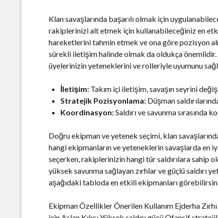
Klan savaşlarında başarılı olmak için uygulanabilec
rakiplerinizi alt etmek için kullanabileceğiniz en et
hareketlerini tahmin etmek ve ona göre pozisyon alm
sürekli iletişim halinde olmak da oldukça önemlidir. 
üyelerinizin yeteneklerini ve rolleriyle uyumunu sağ
İletişim:
Takım içi iletişim, savaşın seyrini değişt
Stratejik Pozisyonlama:
Düşman saldırılarında
Koordinasyon:
Saldırı ve savunma sırasında k
Doğru ekipman ve yetenek seçimi, klan savaşlarında
hangi ekipmanların ve yeteneklerin savaşlarda en iyi
seçerken, rakiplerinizin hangi tür saldırılara sahip
yüksek savunma sağlayan zırhlar ve güçlü saldırı yete
aşağıdaki tabloda en etkili ekipmanları görebilirsin
Ekipman Özellikler Önerilen Kullanım Ejderha Zırhı 
için Aslan Kılıcı Yüksek saldırı gücü Ofansif strate