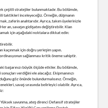
ek çeşitli stratejiler bulunmaktadır. Bu bölümde,
kili taktikleri inceleyeceğiz. Örneğin, düşmanın
ak, zaferin anahtarıdır. Ayrıca, takım üyelerinizle
Her an, savaşın gidişatını değiştirebilir. Klan
lamak için aşağıdaki noktalara dikkat edin:
irebilir.
n kaçınmak için doğru yerleşim yapın.
oordinasyonun sağlanması kritik öneme sahiptir.
ki başarınızı büyük ölçüde etkiler. Bu bölümde,
 sonuçları verdiğini ele alacağız. Ekipmanınızı
 olduğunu göz önünde bulundurmalısınız. Örneğin,
nekleri, savaş sırasında belirleyici olabilir. Ayrıca,
iz:
Yüksek savunma, ateş direnci Defansif stratejiler
jiler için Şifacı Yüzüğü Can yenileme Destek