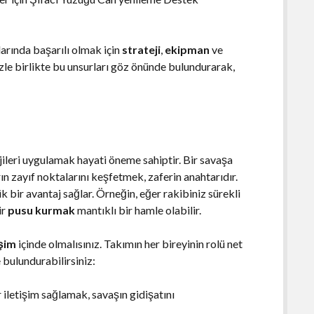
arında başarılı olmak için
strateji
,
ekipman
ve
izle birlikte bu unsurları göz önünde bulundurarak,
jileri uygulamak hayati öneme sahiptir. Bir savaşa
ın zayıf noktalarını keşfetmek, zaferin anahtarıdır.
 bir avantaj sağlar. Örneğin, eğer rakibiniz sürekli
ir
pusu kurmak
mantıklı bir hamle olabilir.
işim
içinde olmalısınız. Takımın her bireyinin rolü net
 bulundurabilirsiniz:
r iletişim sağlamak, savaşın gidişatını