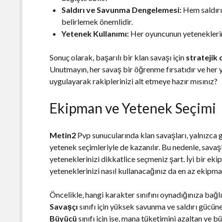
Saldırı ve Savunma Dengelemesi:
Hem saldırı
belirlemek önemlidir.
Yetenek Kullanımı:
Her oyuncunun yeteneklerini 
Sonuç olarak, başarılı bir klan savaşı için
stratejik
Unutmayın, her savaş bir öğrenme fırsatıdır ve her yen
uygulayarak rakiplerinizi alt etmeye hazır mısınız?
Ekipman ve Yetenek Seçimi
Metin2
Pvp sunucularında klan savaşları, yalnızca 
yetenek seçimleriyle de kazanılır. Bu nedenle, sava
yeteneklerinizi dikkatlice seçmeniz şart. İyi bir ek
yeteneklerinizi nasıl kullanacağınız da en az ekipm
Öncelikle, hangi karakter sınıfını oynadığınıza bağl
Savaşçı
sınıfı için yüksek savunma ve saldırı gücüne
Büyücü
sınıfı için ise, mana tüketimini azaltan ve b