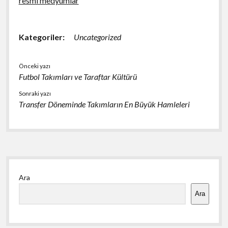
resmi medyumlar
Kategoriler:
Uncategorized
Önceki yazı
Futbol Takımları ve Taraftar Kültürü
Sonraki yazı
Transfer Döneminde Takımların En Büyük Hamleleri
Yan
Ara
Menü
Ara