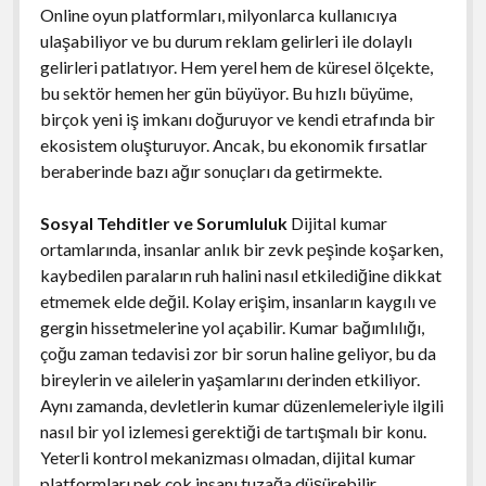
Online oyun platformları, milyonlarca kullanıcıya
ulaşabiliyor ve bu durum reklam gelirleri ile dolaylı
gelirleri patlatıyor. Hem yerel hem de küresel ölçekte,
bu sektör hemen her gün büyüyor. Bu hızlı büyüme,
birçok yeni iş imkanı doğuruyor ve kendi etrafında bir
ekosistem oluşturuyor. Ancak, bu ekonomik fırsatlar
beraberinde bazı ağır sonuçları da getirmekte.
Sosyal Tehditler ve Sorumluluk
Dijital kumar
ortamlarında, insanlar anlık bir zevk peşinde koşarken,
kaybedilen paraların ruh halini nasıl etkilediğine dikkat
etmemek elde değil. Kolay erişim, insanların kaygılı ve
gergin hissetmelerine yol açabilir. Kumar bağımlılığı,
çoğu zaman tedavisi zor bir sorun haline geliyor, bu da
bireylerin ve ailelerin yaşamlarını derinden etkiliyor.
Aynı zamanda, devletlerin kumar düzenlemeleriyle ilgili
nasıl bir yol izlemesi gerektiği de tartışmalı bir konu.
Yeterli kontrol mekanizması olmadan, dijital kumar
platformları pek çok insanı tuzağa düşürebilir.