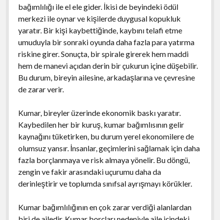
bağımlılığı ile el ele gider. İkisi de beyindeki ödül
merkezi ile oynar ve kişilerde duygusal kopukluk
yaratır. Bir kişi kaybettiğinde, kaybını telafi etme
umuduyla bir sonraki oyunda daha fazla para yatırma
riskine girer. Sonuçta, bir spirale girerek hem maddi
hem de manevi açıdan derin bir çukurun içine düşebilir.
Bu durum, bireyin ailesine, arkadaşlarına ve çevresine
de zarar verir.
Kumar, bireyler üzerinde ekonomik baskı yaratır.
Kaybedilen her bir kuruş, kumar bağımlısının gelir
kaynağını tüketirken, bu durum yerel ekonomilere de
olumsuz yansır. İnsanlar, geçimlerini sağlamak için daha
fazla borçlanmaya ve risk almaya yönelir. Bu döngü,
zengin ve fakir arasındaki uçurumu daha da
derinleştirir ve toplumda sınıfsal ayrışmayı körükler.
Kumar bağımlılığının en çok zarar verdiği alanlardan
biri de ailedir. Kumar borçları nedeniyle aile içindeki