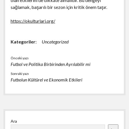
olan etkilerini de dikkate almalıdır. Bu dengeyi
sağlamak, başarılı bir sezon için kritik önem taşır.
https://okulturlari.org/
Kategoriler:
Uncategorized
Önceki yazı
Futbol ve Politika Birbirinden Ayrılabilir mi
Sonraki yazı
Futbolun Kültürel ve Ekonomik Etkileri
Yan
Ara
Menü