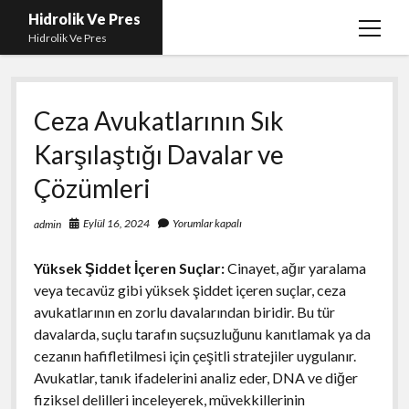
Hidrolik Ve Pres
menüy
Hidrolik Ve Pres
aç
Ceza Avukatlarının Sık
Karşılaştığı Davalar ve
Çözümleri
Eylül 16, 2024
Yorumlar kapalı
admin
Yüksek Şiddet İçeren Suçlar:
Cinayet, ağır yaralama
veya tecavüz gibi yüksek şiddet içeren suçlar, ceza
avukatlarının en zorlu davalarından biridir. Bu tür
davalarda, suçlu tarafın suçsuzluğunu kanıtlamak ya da
cezanın hafifletilmesi için çeşitli stratejiler uygulanır.
Avukatlar, tanık ifadelerini analiz eder, DNA ve diğer
fiziksel delilleri inceleyerek, müvekkillerinin