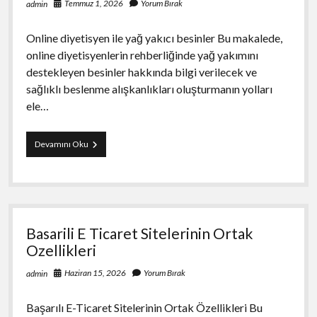
Temmuz 1, 2026
Yorum Bırak
admin
Online diyetisyen ile yağ yakıcı besinler Bu makalede,
online diyetisyenlerin rehberliğinde yağ yakımını
destekleyen besinler hakkında bilgi verilecek ve
sağlıklı beslenme alışkanlıkları oluşturmanın yolları
ele…
Online
Devamını Oku
Diyetisyen
İle
Yag
Yakici
Besinler
Basarili E Ticaret Sitelerinin Ortak
Ozellikleri
Haziran 15, 2026
Yorum Bırak
admin
Başarılı E-Ticaret Sitelerinin Ortak Özellikleri Bu