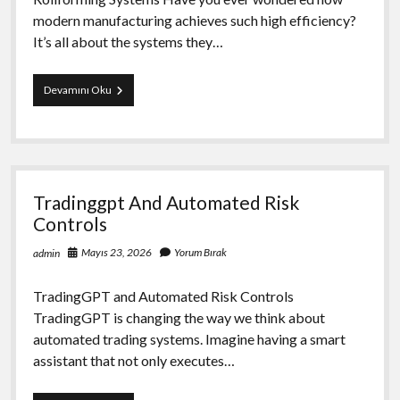
modern manufacturing achieves such high efficiency?
It’s all about the systems they…
The
Devamını Oku
Advantages
Of
İntegrated
Foaming
And
Rollforming
Tradinggpt And Automated Risk
Systems
Controls
Mayıs 23, 2026
Yorum Bırak
admin
TradingGPT and Automated Risk Controls
TradingGPT is changing the way we think about
automated trading systems. Imagine having a smart
assistant that not only executes…