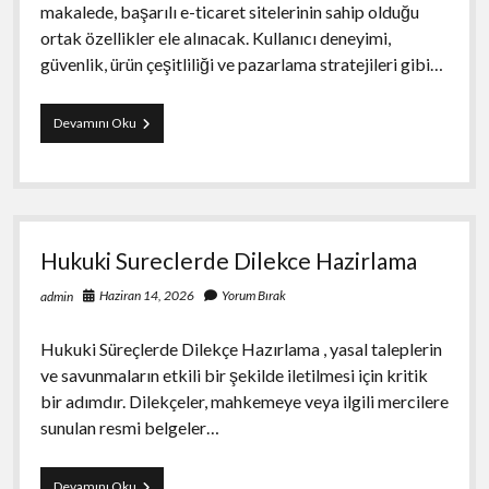
makalede, başarılı e-ticaret sitelerinin sahip olduğu
ortak özellikler ele alınacak. Kullanıcı deneyimi,
güvenlik, ürün çeşitliliği ve pazarlama stratejileri gibi…
Basarili
Devamını Oku
E
Ticaret
Sitelerinin
Ortak
Ozellikleri
Hukuki Sureclerde Dilekce Hazirlama
Haziran 14, 2026
Yorum Bırak
admin
Hukuki Süreçlerde Dilekçe Hazırlama , yasal taleplerin
ve savunmaların etkili bir şekilde iletilmesi için kritik
bir adımdır. Dilekçeler, mahkemeye veya ilgili mercilere
sunulan resmi belgeler…
Hukuki
Devamını Oku