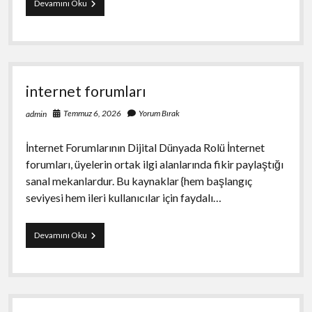
Web
Devamını Oku
Forum
internet forumları
Temmuz 6, 2026
Yorum Bırak
admin
İnternet Forumlarının Dijital Dünyada Rolü İnternet
forumları, üyelerin ortak ilgi alanlarında fikir paylaştığı
sanal mekanlardur. Bu kaynaklar {hem başlangıç
seviyesi hem ileri kullanıcılar için faydalı…
internet
Devamını Oku
forumları