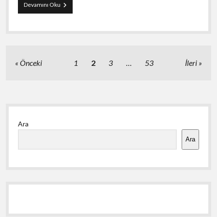
Tradinggpt
Devamını Oku
And
Automated
Risk
Controls
Yazı
Önceki
1
2
3
…
53
İleri
sayfalaması
Yan
Ara
Menü
Ara