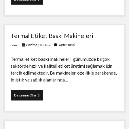
Sureclerde
Dilekce
Hazirlama
Termal Etiket Baski Makineleri
Haziran 14, 2026
Yorum Bırak
admin
Termal etiket baskı makineleri , günümüzde birçok
sektörde hızlı ve kaliteli etiket üretimi sağlamak için
tercih edilmektedir. Bu makineler, özellikle perakende,
lojistik ve sağlık alanlarında…
Termal
Devamını Oku
Etiket
Baski
Makineleri