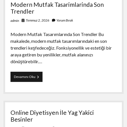
Modern Mutfak Tasarimlarinda Son
Trendler
Temmuz 2, 2026
Yorum Bırak
admin
Modern Mutfak Tasarımlarında Son Trendler Bu
makalede, modern mutfak tasarımlarındaki en son
trendleri keşfedeceğiz. Fonksiyonellik ve estetiği bir
araya getiren bu yenilikler, mutfak alanınızı
dönüştürebilir.…
Modern
Devamını Oku
Mutfak
Tasarimlarinda
Son
Trendler
Online Diyetisyen İle Yag Yakici
Besinler