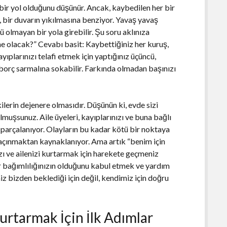
ir yol olduğunu düşünür. Ancak, kaybedilen her bir
, bir duvarın yıkılmasına benziyor. Yavaş yavaş
 olmayan bir yola girebilir. Şu soru aklınıza
e olacak?” Cevabı basit: Kaybettiğiniz her kuruş,
ıplarınızı telafi etmek için yaptığınız üçüncü,
r borç sarmalına sokabilir. Farkında olmadan başınızı
şkilerin dejenere olmasıdır. Düşünün ki, evde sizi
muşsunuz. Aile üyeleri, kayıplarınızı ve buna bağlı
 parçalanıyor. Olayların bu kadar kötü bir noktaya
açınmaktan kaynaklanıyor. Ama artık “benim için
zı ve ailenizi kurtarmak için harekete geçmeniz
ar bağımlılığınızın olduğunu kabul etmek ve yardım
z bizden beklediği için değil, kendimiz için doğru
Kurtarmak İçin İlk Adımlar