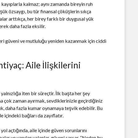
 kayıplarla kalmaz; aynı zamanda bireyin ruh
şük özsaygı, bu tür finansal çöküşlerin sıkça
alar arttıkça, her birey farklı bir duygusal yük
erek daha fazla eksilir.
leri güveni ve mutluluğu yeniden kazanmak için ciddi
iyaç: Aile İlişkilerini
 yalnızlığa iten bir süreçtir. İlk başta her şey
 çok zaman ayırmak, sevdiklerinizle geçirdiğiniz
ızlık, daha fazla kumar oynamaya teşvik edebilir. Bu
le içindeki bağları da zayıflatır.
yol açtığında, aile içinde güven sorunlarını
malar ve yapılan yalanlar, güveni sarsar. “Neden bu