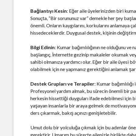
Bağlantıyı Kesin
: Eğer aile üyelerinizden biri kuma
Sonuçta, “Bir sorununuz var” demekle her şey başl
önemli. Onların kaygılarını, korkularını anlamaya ça
hissedeceklerdir. Duygusal destek, kişinin değiştirme
Bilgi Edinin
: Kumar bağımlılığının ne olduğunu ve nas
başlangıç. İnternette gezinip makaleler okumak vey
sahibi olmanıza yardımcı olur. Eğer bir aile üyesi bö
olabilmek için ne yapmanız gerektiğini anlamak şar
Destek Grupları ve Terapiler
: Kumar bağımlılığı 
Profesyonel yardım almak, bu sürecin önemli bir parça
herkesin hissettiği duyguları ifade edebilmesi için 
yaşayan insanlarla bir araya gelmek de motivasyonu
ders çıkarmak, bakış açınızı genişletebilir.
Umut dolu bir yolculuğa çıkmak için bu adımlar önem
gerektirir. Umarım bu süreçte ailenizle birlikte daha