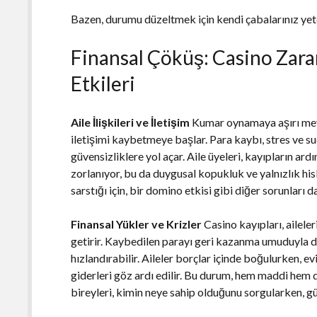
Bazen, durumu düzeltmek için kendi çabalarınız yet
Finansal Çöküş: Casino Zarar
Etkileri
Aile İlişkileri ve İletişim
Kumar oynamaya aşırı meyilli
iletişimi kaybetmeye başlar. Para kaybı, stres ve suç
güvensizliklere yol açar. Aile üyeleri, kayıpların a
zorlanıyor, bu da duygusal kopukluk ve yalnızlık hisle
sarstığı için, bir domino etkisi gibi diğer sorunları 
Finansal Yükler ve Krizler
Casino kayıpları, ailele
getirir. Kaybedilen parayı geri kazanma umuduyla
hızlandırabilir. Aileler borçlar içinde boğulurken, ev
giderleri göz ardı edilir. Bu durum, hem maddi hem 
bireyleri, kimin neye sahip olduğunu sorgularken, g