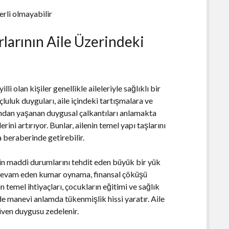
erli olmayabilir
larının Aile Üzerindeki
 olan kişiler genellikle aileleriyle sağlıklı bir
luluk duyguları, aile içindeki tartışmalara ve
rdından yaşanan duygusal çalkantıları anlamakta
rini artırıyor. Bunlar, ailenin temel yapı taşlarını
da beraberinde getirebilir.
rin maddi durumlarını tehdit eden büyük bir yük
 devam eden kumar oynama, finansal çöküşü
in temel ihtiyaçları, çocukların eğitimi ve sağlık
de manevi anlamda tükenmişlik hissi yaratır. Aile
üven duygusu zedelenir.