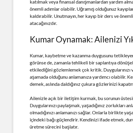
katılmak veya finansal danışmanlardan yardım alma
önemli adımlar olabilir. Uğramış olduğunuz kayıpları
kaldırabilir. Unutmayın, her kayıp bir ders ve önemli
atacağınızdır.
Kumar Oynamak: Ailenizi Yı
Kumar, kaybetme ve kazanma duygusunu tetikleyen 
görünse de, zamanla tehlikeli bir saplantıya dönüşeb
etkilediğini gözlemlemek çok kritik. Duygularınızı v
aşamada olduğunu anlamanıza yardımcı olabilir. Ke
demek, aslında daldığınız çukura gözlerinizi kapatm
Ailenizle açık bir iletişim kurmak, bu sorunun üstesi
Duygularınızı paylaşmak, yaşadığınız zorlukları anl
olmadığınızı anlamanızı sağlar. Onlarla birlikte ya
içindeki bağı güçlendirir. Kendinizi ifade etmek, du
üretme sürecini başlatır.