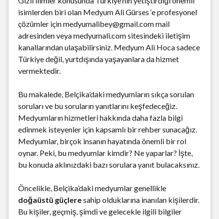
Gizli ilimler konusunda Türkiye’nin yetiştirdiği önemli
isimlerden biri olan Medyum Ali Gürses ‘e profesyonel
çözümler için
medyumalibey@gmail.com
mail
adresinden veya medyumali.com sitesindeki iletişim
kanallarından ulaşabilirsiniz. Medyum Ali Hoca sadece
Türkiye değil, yurtdışında yaşayanlara da hizmet
vermektedir.
Bu makalede, Belçika’daki medyumların sıkça sorulan
soruları ve bu soruların yanıtlarını keşfedeceğiz.
Medyumların hizmetleri hakkında daha fazla bilgi
edinmek isteyenler için kapsamlı bir rehber sunacağız.
Medyumlar, birçok insanın hayatında önemli bir rol
oynar. Peki, bu medyumlar kimdir? Ne yaparlar? İşte,
bu konuda aklınızdaki bazı sorulara yanıt bulacaksınız.
Öncelikle, Belçika’daki medyumlar genellikle
doğaüstü güçlere
sahip olduklarına inanılan kişilerdir.
Bu kişiler, geçmiş, şimdi ve gelecekle ilgili bilgiler