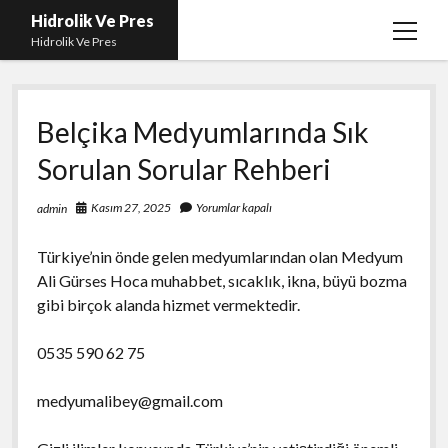
Hidrolik Ve Pres
menüy
Hidrolik Ve Pres
aç
Belçika Medyumlarında Sık
Sorulan Sorular Rehberi
Kasım 27, 2025
Yorumlar kapalı
admin
Türkiye’nin önde gelen medyumlarından olan Medyum
Ali Gürses Hoca muhabbet, sıcaklık, ikna, büyü bozma
gibi birçok alanda hizmet vermektedir.
0535 590 62 75
medyumalibey@gmail.com