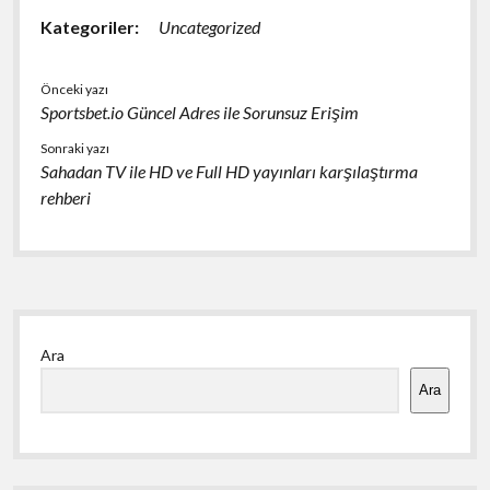
Kategoriler:
Uncategorized
Önceki yazı
Sportsbet.io Güncel Adres ile Sorunsuz Erişim
Sonraki yazı
Sahadan TV ile HD ve Full HD yayınları karşılaştırma
rehberi
Yan
Ara
Menü
Ara