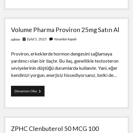
Yavru
Karakter
Özellikleri
Volume Pharma Proviron 25mg Satın Al
Eylül 5, 2025
Yorumlar kapalı
admin
Proviron, erkeklerde hormon dengesini sağlamaya
yardımcı olan bir ilaçtır. Bu ilaç, genellikle testosteron
seviyelerinin düştüğü durumlarda kullanılır. Yani, eğer
kendinizi yorgun, enerjisiz hissediyorsanız, belki de…
Volume
Devamını Oku
Pharma
Proviron
25mg
Satın
Al
ZPHC Clenbuterol 50 MCG 100