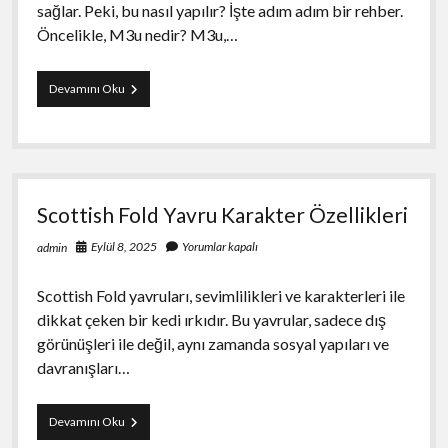
sağlar. Peki, bu nasıl yapılır? İşte adım adım bir rehber.
Öncelikle, M3u nedir? M3u,…
M3u
Devamını Oku
Listesi
İle
Haftalık
İzleme
Listesi
Hazırlama
Scottish Fold Yavru Karakter Özellikleri
Eylül 8, 2025
Yorumlar kapalı
admin
Scottish Fold yavruları, sevimlilikleri ve karakterleri ile
dikkat çeken bir kedi ırkıdır. Bu yavrular, sadece dış
görünüşleri ile değil, aynı zamanda sosyal yapıları ve
davranışları…
Scottish
Devamını Oku
Fold