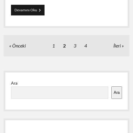
Tiktok
Devamını Oku
Takipçi
Satın
Al
Başarı
Hikayeleri
Yazı
Önceki
1
2
3
4
İleri
sayfalaması
Yan
Ara
Menü
Ara