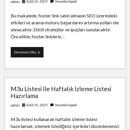
Eylül 10, 2025
Yorumlar kapalı
admin
Bu makalede, footer link satın almanın SEO üzerindeki
etkileri ve arama motoru başarılarını artırma yolları ele
alınacaktır. Etkili stratejiler ve ipuçları sunulacaktır.
Öncelikle, footer linklerin…
Footer
Devamını Oku
Link
Satın
Al
ve
Arama
Motoru
M3u Listesi İle Haftalık İzleme Listesi
Başarısını
Arttırma
Hazırlama
Eylül 10, 2025
Yorumlar kapalı
admin
M3u listesi kullanarak haftalık izleme listesi
hazırlamak, izlemek istediğiniz içerikleri düzenlemenizi