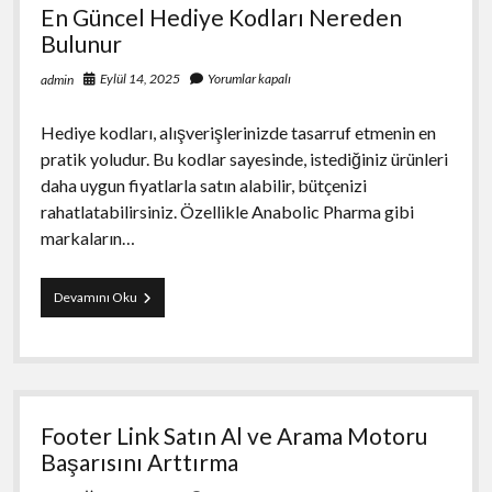
En Güncel Hediye Kodları Nereden
Bulunur
Eylül 14, 2025
Yorumlar kapalı
admin
Hediye kodları, alışverişlerinizde tasarruf etmenin en
pratik yoludur. Bu kodlar sayesinde, istediğiniz ürünleri
daha uygun fiyatlarla satın alabilir, bütçenizi
rahatlatabilirsiniz. Özellikle Anabolic Pharma gibi
markaların…
En
Devamını Oku
Güncel
Hediye
Kodları
Nereden
Bulunur
Footer Link Satın Al ve Arama Motoru
Başarısını Arttırma