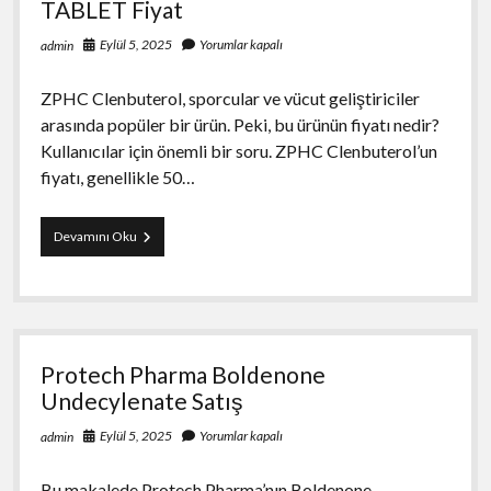
TABLET Fiyat
Eylül 5, 2025
Yorumlar kapalı
admin
ZPHC Clenbuterol, sporcular ve vücut geliştiriciler
arasında popüler bir ürün. Peki, bu ürünün fiyatı nedir?
Kullanıcılar için önemli bir soru. ZPHC Clenbuterol’un
fiyatı, genellikle 50…
ZPHC
Devamını Oku
Clenbuterol
50
MCG
100
TABLET
Fiyat
Protech Pharma Boldenone
Undecylenate Satış
Eylül 5, 2025
Yorumlar kapalı
admin
Bu makalede Protech Pharma’nın Boldenone