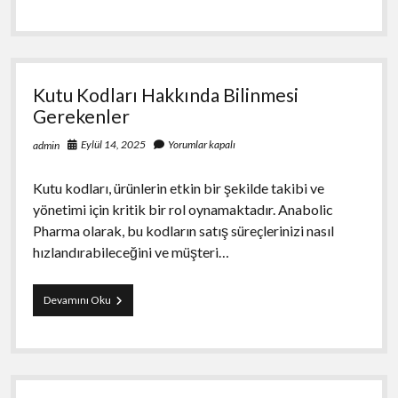
Hakkında
Merak
Edilenler
Kutu Kodları Hakkında Bilinmesi
Gerekenler
Eylül 14, 2025
Yorumlar kapalı
admin
Kutu kodları, ürünlerin etkin bir şekilde takibi ve
yönetimi için kritik bir rol oynamaktadır. Anabolic
Pharma olarak, bu kodların satış süreçlerinizi nasıl
hızlandırabileceğini ve müşteri…
Kutu
Devamını Oku
Kodları
Hakkında
Bilinmesi
Gerekenler