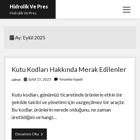
Hidrolik Ve Pres
menüy
Hidrolik Ve Pres
aç
Ay:
Eylül 2025
Kutu Kodları Hakkında Merak Edilenler
Eylül 15, 2025
Yorumlar kapalı
admin
Kutu kodları, günümüz ticaretinde ürünlerin etkin bir
şekilde takibi ve yönetimi için vazgeçilmez bir araçtır.
Bu kodlar, ürünlerin nerede olduğunu, ne zaman
üretildiğini ve hangi…
Kutu
Devamını Oku
Kodları